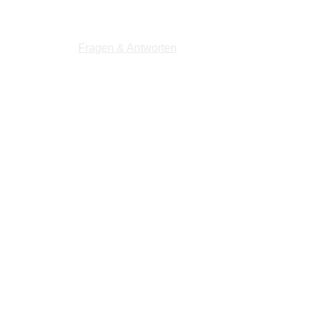
Home
Fragen & Antworten
Über uns
Kontakt
besten erreichen?